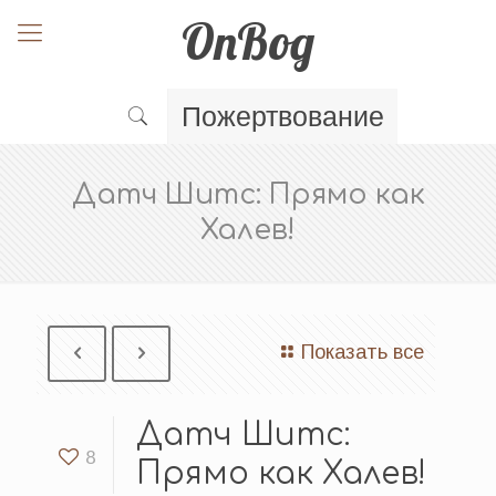
OnBog
Пожертвование
Датч Шитс: Прямо как
Халев!
Показать все
Датч Шитс:
8
Прямо как Халев!