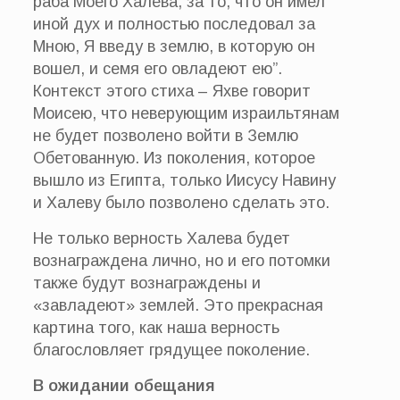
раба Моего Халева, за то, что он имел
иной дух и полностью последовал за
Мною, Я введу в землю, в которую он
вошел, и семя его овладеют ею”.
Контекст этого стиха – Яхве говорит
Моисею, что неверующим израильтянам
не будет позволено войти в Землю
Обетованную. Из поколения, которое
вышло из Египта, только Иисусу Навину
и Халеву было позволено сделать это.
Не только верность Халева будет
вознаграждена лично, но и его потомки
также будут вознаграждены и
«завладеют» землей. Это прекрасная
картина того, как наша верность
благословляет грядущее поколение.
В ожидании обещания