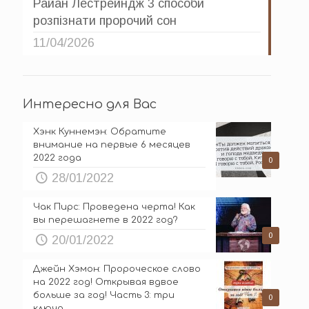
Райан Лестрейндж 3 способи
розпізнати пророчий сон
11/04/2026
Интересно для Вас
Хэнк Куннемэн: Обратите
внимание на первые 6 месяцев
2022 года
0
28/01/2022
Чак Пирс: Проведена черта! Как
вы перешагнете в 2022 год?
0
20/01/2022
Джейн Хэмон: Пророческое слово
на 2022 год! Открывая вдвое
больше за год! Часть 3: три
0
ключа