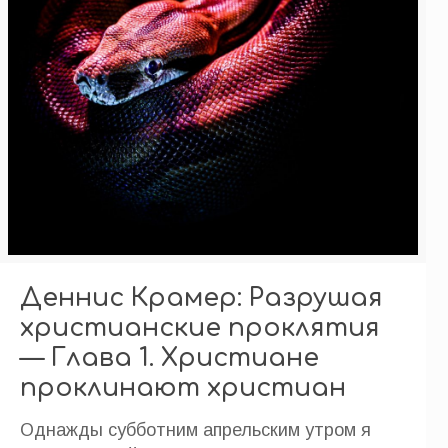
Деннис Крамер: Разрушая
христианские проклятия
— Глава 1. Христиане
проклинают христиан
Однажды субботним апрельским утром я