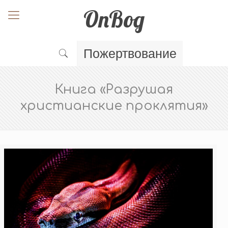
OnBog
Пожертвование
Книга «Разрушая
христианские проклятия»