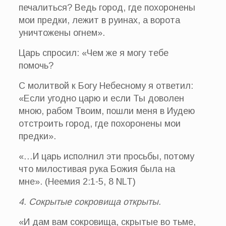
печалиться? Ведь город, где похоронены
мои предки, лежит в руинах, а ворота
уничтожены огнем».
Царь спросил: «Чем же я могу тебе
помочь?
С молитвой к Богу Небесному я ответил:
«Если угодно царю и если Ты доволен
мною, рабом Твоим, пошли меня в Иудею
отстроить город, где похоронены мои
предки».
«…И царь исполнил эти просьбы, потому
что милостивая рука Божия была на
мне». (Неемия 2:1-5, 8 NLT)
4. Сокрытые сокровища открыты.
«И дам вам сокровища, скрытые во тьме,