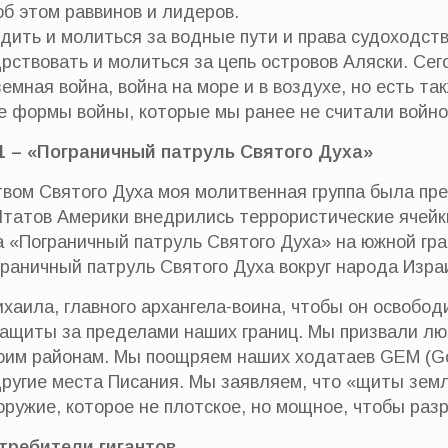
б этом раввинов и лидеров.
ить и молиться за водные пути и права судоходства
ствовать и молиться за цепь островов Аляски. Сег
емная война, война на море и в воздухе, но есть та
е формы войны, которые мы ранее не считали войн
11 – «Пограничный патруль Святого Духа»
вом Святого Духа моя молитвенная группа была пре
атов Америки внедрились террористические ячейки
а «Пограничный патруль Святого Духа» на южной г
граничный патруль Святого Духа вокруг народа Израи
хаила, главного архангела-воина, чтобы он освобод
ащиты за пределами наших границ. Мы призвали л
оим районам. Мы поощряем наших ходатаев GEM (God 
другие места Писания. Мы заявляем, что «щиты земл
оружие, которое не плотское, но мощное, чтобы раз
стребители гигантов