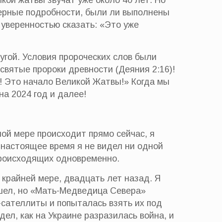
кой жатвы звучат уже около 40 лет. Но
оверные подробности, были ли выполнены
 уверенностью сказать: «Это уже
угой. Условия пророческих слов были
святые пророки древности (Деяния 2:16)!
о! Это начало Великой Жатвы!» Когда мы
на 2024 год и далее!
ной мере происходит прямо сейчас, я
В настоящее время я не видел ни одной
 происходящих одновременно.
о крайней мере, двадцать лет назад. Я
ишел, но «Мать-Медведица Севера»
сателлиты и попыталась взять их под
ел, как на Украине разразилась война, и