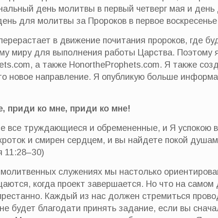
нальный день молитвы в первый четверг мая и день
день для молитвы за Пророков в первое воскресенье
о перерастает в движение почитания пророков, где 
ему миру для выполнения работы Царства. Поэтому
ets.com, а также HonortheProphets.com. Я также соз
о новое направление. Я опубликую больше информац
е, приди ко мне, приди ко мне!
е все труждающиеся и обремененные, и Я успокою ва
 кроток и смирен сердцем, и вы найдете покой душам
я 11:28–30)
 молитвенных служениях мы настолько ориентирован
щаются, когда проект завершается. Но что на самом 
рестанно. Каждый из нас должен стремиться провод
не будет благодати принять задание, если вы сначал