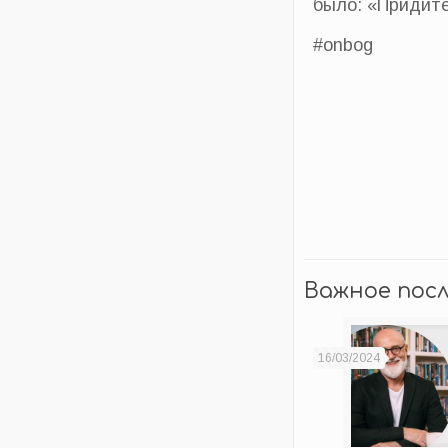
было: «Придите
#onbog
Важное пос
16/03/2024