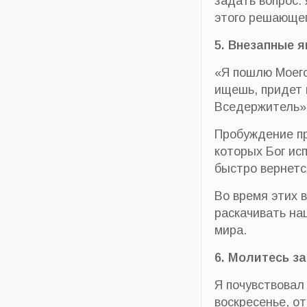
задать вопрос:
этого решающег
5. Внезапные 
«Я пошлю Моего
ищешь, придет 
Вседержитель».
Пробуждение пр
которых Бог ис
быстро вернетс
Во время этих 
раскачивать нац
мира.
6. Молитесь з
Я почувствовал
воскресенье, о