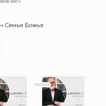
окою вас!»
н Семья Божья
20/01/2024