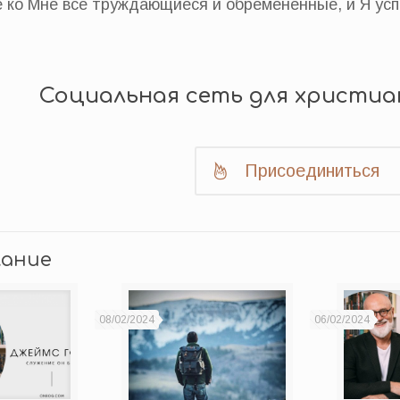
 ко Мне все труждающиеся и обремененные, и Я усп
Социальная сеть для христиа
Присоединиться
лание
08/02/2024
06/02/2024