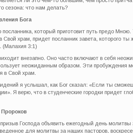
 является ли это чем-то большим, чем просто притча
о сезона: что нам делать?
явления Бога
 посланника, который приготовит путь предо Мною. 
в Свой храм, придет посланник завета, которого ты
 (Малахия 3:1)
иходит внезапно. Оно часто включают в себя неож
пользует неожиданным образом. Эти пробуждения мог
я в Свой храм.
видений я услышал, как Бог сказал: «Если ты сможе
ии». Я верю, что в студенческие городки придет гло
а Пророков
 призыв Господа объявить ежегодный день молитвы за
тведенное для молитвы за наших пасторов, воскрес