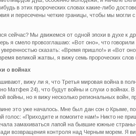
миллиардов душ, особенно молодежи, и начале Вели
нибудь в этих пророческих словах какие-либо дост
овия и пересечены четкие границы, чтобы мы могли с
ся сейчас? Мы движемся от одной эпохи в духе к др
ерь я смело провозглашаю: «Вот оно», что говорили 
й уверенностью сказать: «Время пришло!» и «Вот он
время великой жатвы, я вижу семь пророческих слов 
хи о войнах
ашивают, вижу ли я, что Третья мировая война в пол
сно Матфея 24), что будут войны и слухи о войнах. 
ой войны, но я вижу несколько региональных войн,
аине это уже началось. Мне был дан сон о Крыме, п
й голос: «Приходите и помогите нам!» Никто не пр
ачала замахиваться лапой на бывшие южные страны-
ради возвращения контроля над Черным морем. Я вид