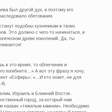
ева был другой дух, и поэтому его
унаследовало обетования.
 станут подобны кузнечикам в твоих
ов. Это должно с чего-то начинаться, и
огическом древе поколений. Да, ты
ближается!
ь в это время, то облегчение и
го погибнете…» А вот эту фразу я хочу,
ент «Есфирь»: «…И кто знает, не для
4).
алим, Израиль и Ближний Восток.
инственный город, за который нам
лим назван «тяжелым камнем». Необходимо