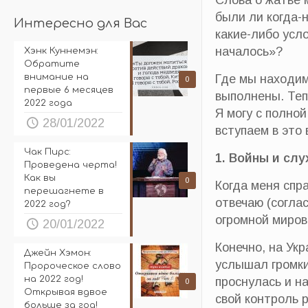
Слова о жатве 
были ли когда-
Интересно для Вас
какие-либо усл
началось»?
Хэнк Куннемэн:
Обратите
внимание на
Где мы находим
0
первые 6 месяцев
выполнены. Теп
2022 года
Я могу с полно
28/01/2022
вступаем в это 
Чак Пирс:
1. Войны и слу
Проведена черта!
Как вы
0
Когда меня спр
перешагнете в
отвечаю (согла
2022 год?
огромной миров
20/01/2022
Конечно, на Укр
Джейн Хэмон:
услышал громки
Пророческое слово
на 2022 год!
проснулась и н
0
Открывая вдвое
свой контроль 
больше за год!