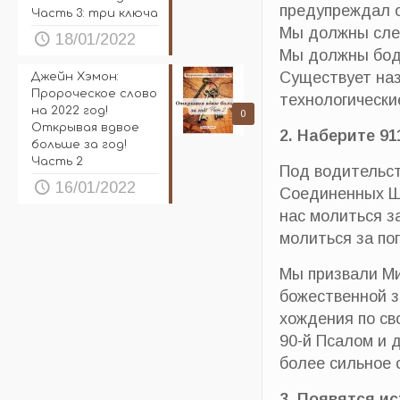
предупреждал о
Часть 3: три ключа
Мы должны след
18/01/2022
Мы должны бодр
Существует наз
Джейн Хэмон:
Пророческое слово
технологически
на 2022 год!
0
Открывая вдвое
2. Наберите 9
больше за год!
Часть 2
Под водительст
16/01/2022
Соединенных Шт
нас молиться з
молиться за по
Мы призвали Ми
божественной з
хождения по св
90-й Псалом и 
более сильное 
3. Появятся и