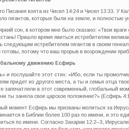
 Писания взята из Чисел 14:24 и Чисел 13:33. У Кал
ло гигантов, которые были на земле, и полностью 
яркий сон, в котором мне было сказано: «Твои враги
осстань! Пришло время явиться истребителям великан
ь следующим истребителем гигантов в своем генеал
 готовы, потому что ваш прорыв в возрождении при
лобальному движению Есфирь
» и послушайте этот стих: «Ибо, если ты промолчиш
ям придет из другого места, а ты и семья отца твое
е запечатлели в этот современный, глобальный мом
ени ты заняла свое царское положение?» (Есфирь 4:1
ный момент Есфирь мы призваны молиться за Иерус
инается в Библии более 100 раз по имени, и это ед
иться по имени. Согласно Захарии 12:2–3, Иеруса