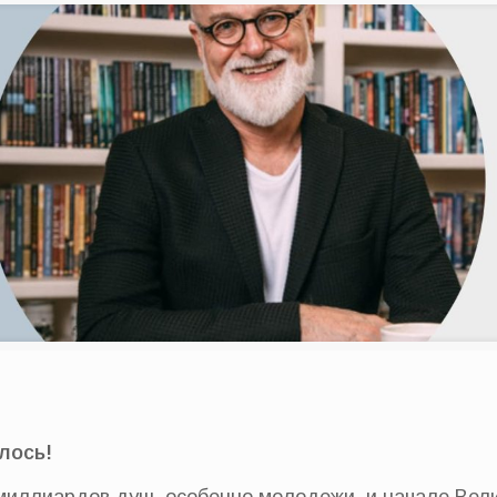
лось!