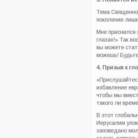
Тема Священного
поколение лиши
Мне приснился 
глазах!» Так в
вы можете стат
можешь! Будьте
4. Призыв к г
«Прислушайтесь
избавление евре
чтобы мы вмест
такого ли врем
В этот глобаль
Иерусалим упом
заповедано мол