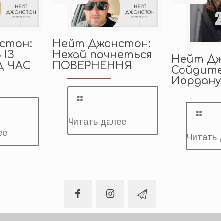
стон:
Нейт Джонcтон:
 ІЗ
Нехай почнеться
Нейт Дж
Д ЧАС
ПОВЕРНЕННЯ
Сойдите
?
Иордану
Читать далее
ее
Читать 