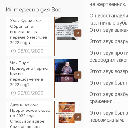
на жертвенник.
Интересно для Вас
Он восстанавли
Хэнк Куннемэн:
как гнилые зубы
Обратите
Этот звук выяв
внимание на
0
первые 6 месяцев
Этот звук разр
2022 года
28/01/2022
Этот звук прот
освободил лжеп
Чак Пирс:
Проведена черта!
Этот звук возв
Как вы
0
перешагнете в
Этот звук был 
2022 год?
20/01/2022
Этот звук разб
сражения.
Джейн Хэмон:
Пророческое слово
Этот звук был 
на 2022 год!
0
невозможным.
Открывая вдвое
больше за год!