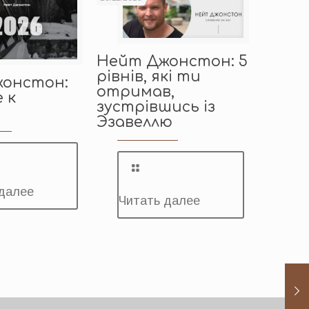
Нейт Джонстон: 5
рівнів, які ти
онстон:
отримав,
 к
зустрівшись із
Эзавеллю
далее
Читать далее