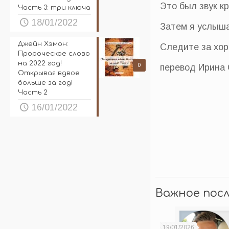
Это был звук к
Часть 3: три ключа
18/01/2022
Затем я услыша
Джейн Хэмон:
Следите за хор
Пророческое слово
на 2022 год!
0
перевод Ирина 
Открывая вдвое
больше за год!
Часть 2
16/01/2022
Важное пос
19/01/2026