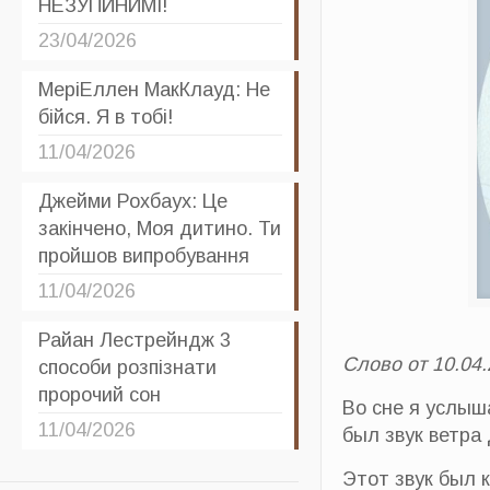
НЕЗУПИНИМІ!
23/04/2026
МеріЕллен МакКлауд: Не
бійся. Я в тобі!
11/04/2026
Джейми Рохбаух: Це
закінчено, Моя дитино. Ти
пройшов випробування
11/04/2026
Райан Лестрейндж 3
Слово от 10.04.
способи розпізнати
пророчий сон
Во сне я услыш
11/04/2026
был звук ветра
Этот звук был 