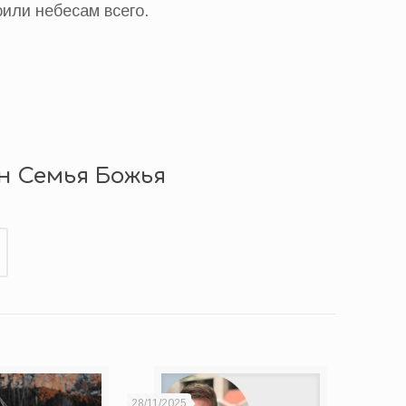
оили небесам всего.
.
н Семья Божья
28/11/2025