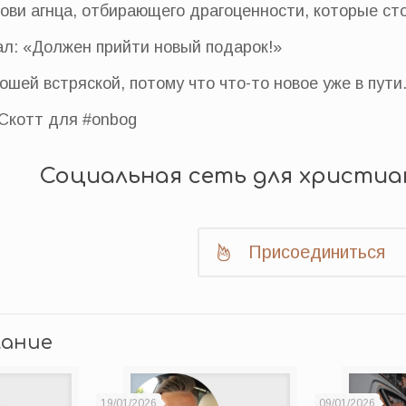
рови агнца, отбирающего драгоценности, которые ст
л: «Должен прийти новый подарок!»
ошей встряской, потому что что-то новое уже в пути
Скотт для #onbog
Социальная сеть для христиа
Присоединиться
лание
19/01/2026
09/01/2026