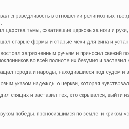
вал справедливость в отношении религиозных тверд
.
ил царства тьмы, схватившие церковь за ноги и руки
ушал старые формы и старые мехи для вина и устан
ивостоял загрязненным ручьям и приносил свежий по
оклонников во всей полноте их безумия и заставил 
ращал города и народы, находившиеся под судом и в
новым указом надежды о церкви, которая чувствовал
удил спящих и заставил тех, кто скрывался, выйти и
звуком победы, проносившимся по земле, и криком «с