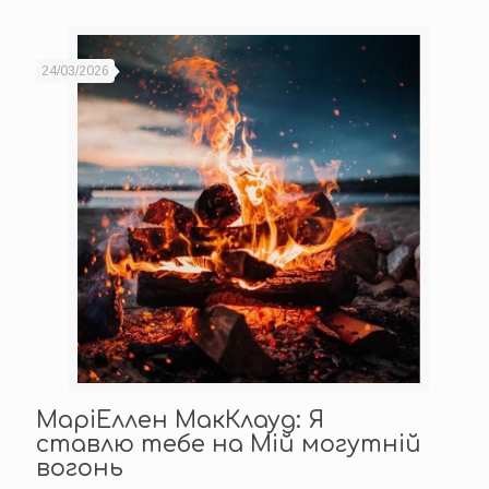
24/03/2026
МаріЕллен МакКлауд: Я
ставлю тебе на Мій могутній
вогонь