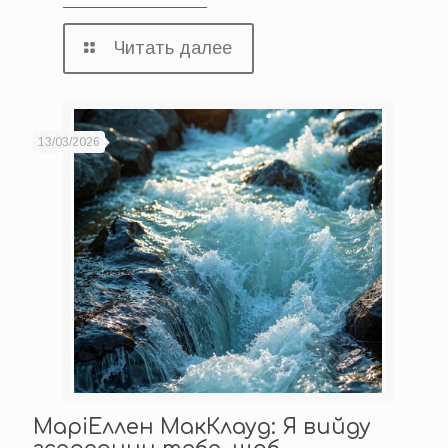
Читать далее
13/03/2026
МаріЕллен МакКлауд: Я вийду