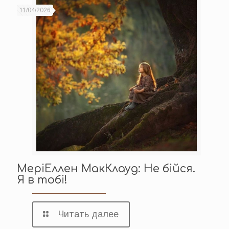
11/04/2026
МеріЕллен МакКлауд: Не бійся.
Я в тобі!
Читать далее