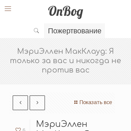
OnBog
Пожертвование
МэриЭллен МакКлауд: Я
только за вас и никогда не
против вас
Показать все
МэриЭллен
6