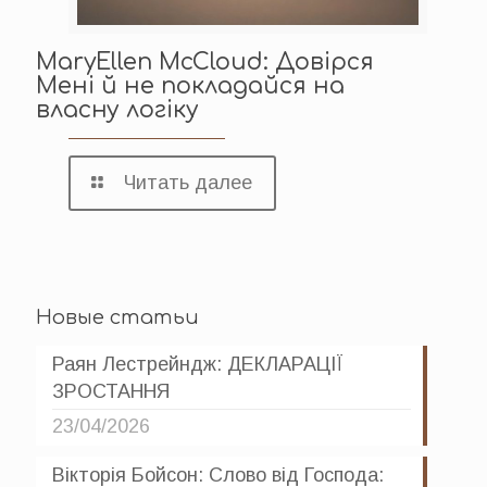
MaryEllen McCloud: Довірся
Мені й не покладайся на
власну логіку
Читать далее
Новые статьи
Раян Лестрейндж: ДЕКЛАРАЦІЇ
ЗРОСТАННЯ
23/04/2026
Вікторія Бойсон: Слово від Господа: