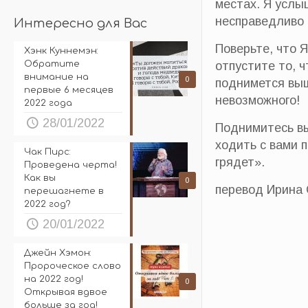
местах. Я услы
несправедливо в
Интересно для Вас
Поверьте, что 
Хэнк Куннемэн:
отпустите то, 
Обратите
внимание на
0
поднимется выш
первые 6 месяцев
невозможного!
2022 года
28/01/2022
Поднимитесь вы
ходить с вами 
Чак Пирс:
грядет».
Проведена черта!
Как вы
0
перевод Ирина 
перешагнете в
2022 год?
20/01/2022
Джейн Хэмон:
Пророческое слово
на 2022 год!
0
Открывая вдвое
больше за год!