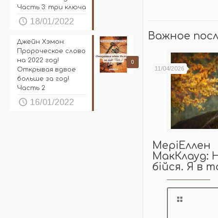
Часть 3: три ключа
18/01/2022
Важное пос
Джейн Хэмон:
Пророческое слово
на 2022 год!
0
11/04/2026
Открывая вдвое
больше за год!
Часть 2
16/01/2022
МеріЕллен
МакКлауд: 
бійся. Я в т