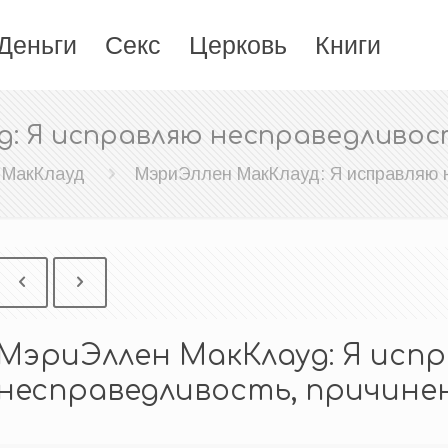
Деньги
Секс
Церковь
Книги
: Я исправляю несправедливос
 МакКлауд
МэриЭллен МакКлауд: Я исправляю 
МэриЭллен МакКлауд: Я исп
несправедливость, причине