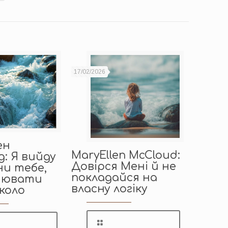
17/02/2026
ен
MaryEllen McCloud:
: Я вийду
Довірся Мені й не
ни тебе,
покладайся на
нювати
власну логіку
коло