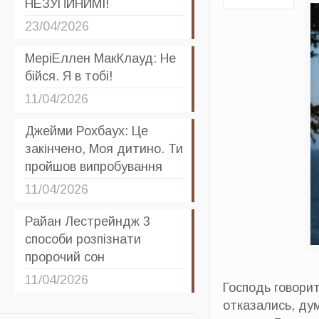
НЕЗУПИНИМІ!
23/04/2026
МеріЕллен МакКлауд: Не
бійся. Я в тобі!
11/04/2026
Джейми Рохбаух: Це
закінчено, Моя дитино. Ти
пройшов випробування
11/04/2026
Райан Лестрейндж 3
способи розпізнати
пророчий сон
11/04/2026
Господь говори
отказались, ду