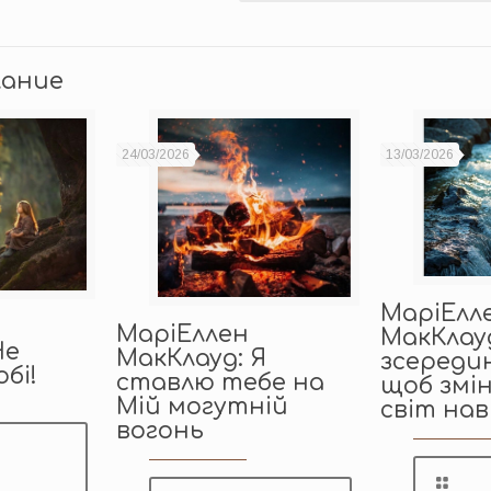
лание
24/03/2026
13/03/2026
МаріЕлл
МаріЕллен
МакКлауд
Не
МакКлауд: Я
зсереди
обі!
ставлю тебе на
щоб змі
Мій могутній
світ нав
вогонь