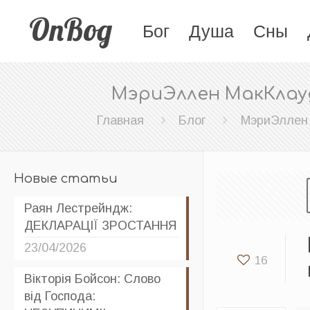
OnBog
Бог
Душа
Сны
МэриЭллен МакКлауд
Главная
Блог
МэриЭллен
Новые статьи
Раян Лестрейндж:
ДЕКЛАРАЦІЇ ЗРОСТАННЯ
23/04/2026
16
Вікторія Бойсон: Слово
від Господа: