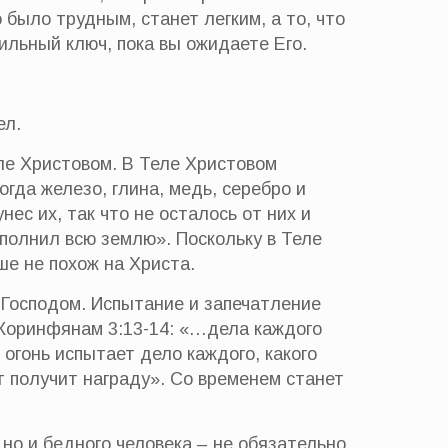
 было трудным, станет легким, а то, что
ильный ключ, пока вы ожидаете Его.
ел.
ле Христовом. В Теле Христовом
гда железо, глина, медь, серебро и
нес их, так что не осталось от них и
аполнил всю землю». Поскольку в Теле
ше не похож на Христа.
 Господом. Испытание и запечатление
 Коринфянам 3:13-14: «…дела каждого
 огонь испытает дело каждого, какого
от получит награду». Со временем станет
 но и бедного человека – не обязательно