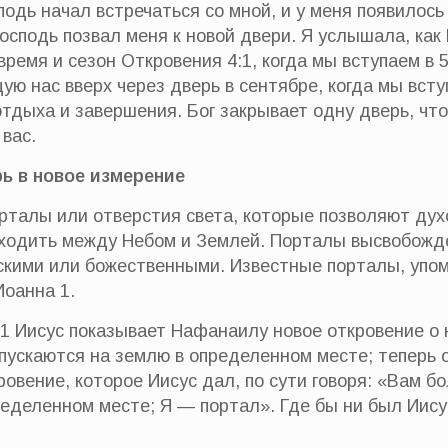
подь начал встречаться со мной, и у меня появилось
Господь позвал меня к новой двери. Я услышала, как 
ремя и сезон Откровения 4:1, когда мы вступаем в 5
ую нас вверх через дверь в сентябре, когда мы всту
тдыха и завершения. Бог закрывает одну дверь, чт
 вас.
ь в новое измерение
рталы или отверстия света, которые позволяют дух
ходить между Небом и Землей. Порталы высвобожд
кими или божественными. Известные порталы, упом
Иоанна 1.
51 Иисус показывает Нафанаилу новое откровение о
спускаются на землю в определенном месте; теперь о
ровение, которое Иисус дал, по сути говоря: «Вам 
ределенном месте; Я — портал». Где бы ни был Иисус