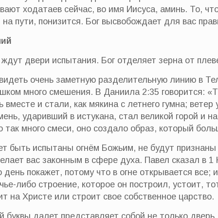
ают ходатаев сейчас, во имя Иисуса, аминь. То, что
 на пути, понизится. Бог высвобождает для вас прав
ний
с ждут двери испытания. Бог отделяет зерна от плев
идеть очень заметную разделительную линию в Те
шком много смешения. В Даниила 2:35 говорится: «То
 вместе и стали, как мякина с летнего гумна; ветер у
мень, ударивший в истукана, стал великой горой и н
 так много смеси, оно создало образ, который боль
ает быть испытаны огнём Божьим, не будут признаны
елает вас законным в сфере духа. Павел сказал в 1
 день покажет, потому что в огне открывается все; и
 чье-либо строение, которое он построил, устоит, т
оит на Христе или строит свое собственное царство.
й буквы далет представляет собой не только дверь,