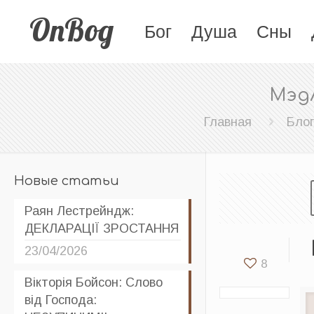
OnBog
Бог
Душа
Сны
Мэдл
Главная
Бло
Новые статьи
Раян Лестрейндж:
ДЕКЛАРАЦІЇ ЗРОСТАННЯ
23/04/2026
8
Вікторія Бойсон: Слово
від Господа: