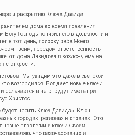
 мере и раскрытию Ключа Давида.
 хранителем дома во время правления
м Богу Господь понизил его в должности и
дет в тот день, призову раба Моего
поясом твоим; передам ответственность
люч от дома Давидова я возложу ему на
о не откроет».
истовом. Мы увидим это даже в светской
 кто возгордился. Бог дает новые ключи
и облачается в него, будут иметь при
сус Христос.
о будет носить Ключ Давида». Ключ
азных городах, регионах и странах. Это
т новые стратегии и ключи Своим
остановляю, что разочарование и