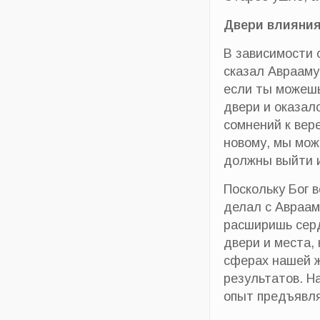
Двери влияни
В зависимости 
сказал Аврааму
если ты можешь
двери и оказалс
сомнений к вер
новому, мы мож
должны выйти и
Поскольку Бог 
делал с Авраам
расширишь серд
двери и места,
сферах нашей ж
результатов. Н
опыт предъявля