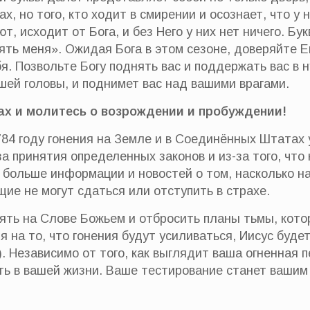
ах, но того, кто ходит в смирении и осознает, что у 
ют, исходит от Бога, и без Него у них нет ничего. Б
ять меня». Ожидая Бога в этом сезоне, доверяйте Е
я. Позвольте Богу поднять вас и поддержать вас в н
шей головы, и поднимет вас над вашими врагами.
ах и молитесь о возрождении и пробуждении!
5784 году гонения на Земле и в Соединённых Штатах 
за принятия определенных законов и из-за того, чт
 больше информации и новостей о том, насколько 
щие не могут сдаться или отступить в страхе.
ть на Слове Божьем и отбросить планы тьмы, котор
я на то, что гонения будут усиливаться, Иисус буде
. Независимо от того, как выглядит ваша огненная пе
ть в вашей жизни. Ваше тестирование станет вашим