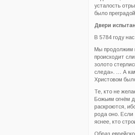
усталость отрыв
было преградой
Двери испыта
В 5784 году на
Мы продолжим в
происходит сли
золото стерлись
следа». … А ка
Христовом было
Те, кто не жел
Божьим огнём д
раскроются, ибо
рода оно. Если
яснее, кто стр
Образ еврейско