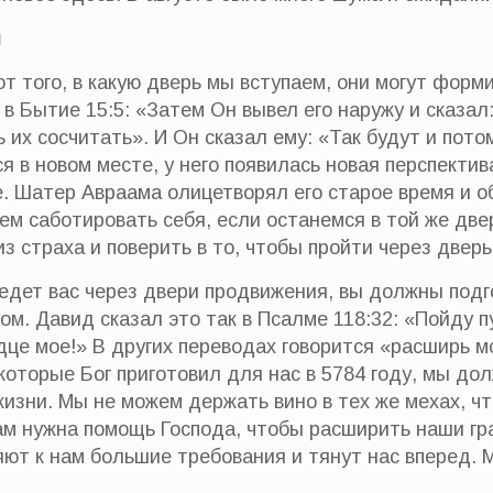
я
от того, в какую дверь мы вступаем, они могут форм
 в Бытие 15:5: «Затем Он вывел его наружу и сказал
 их сосчитать». И Он сказал ему: «Так будут и пото
я в новом месте, у него появилась новая перспектив
е. Шатер Авраама олицетворял его старое время и 
ем саботировать себя, если останемся в той же две
з страха и поверить в то, чтобы пройти через дверь
ведет вас через двери продвижения, вы должны подго
ом. Давид сказал это так в Псалме 118:32: «Пойду п
це мое!» В других переводах говорится «расширь м
 которые Бог приготовил для нас в 5784 году, мы до
изни. Мы не можем держать вино в тех же мехах, чт
ам нужна помощь Господа, чтобы расширить наши гр
ют к нам большие требования и тянут нас вперед. 