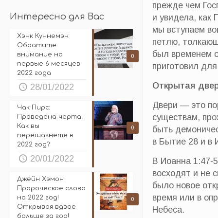
прежде чем Гос
Интересно для Вас
и увидела, как 
мы вступаем вов
Хэнк Куннемэн:
петлю, толкающ
Обратите
был временем о
внимание на
0
первые 6 месяцев
приготовил для
2022 года
Открытая двер
28/01/2022
Двери — это по
Чак Пирс:
существам, про
Проведена черта!
Как вы
быть демоничес
0
перешагнете в
в Бытие 28 и в 
2022 год?
20/01/2022
В Иоанна 1:47-
восходят и не 
Джейн Хэмон:
было новое отк
Пророческое слово
время или в оп
на 2022 год!
0
Открывая вдвое
Небеса.
больше за год!