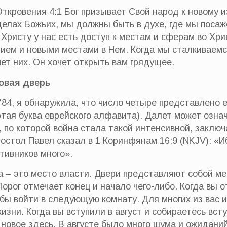
Откровения 4:1 Бог призывает Свой народ к новому 
делах Божьих, мы должны быть в духе, где мы поса
я Христу у нас есть доступ к местам и сферам во Хр
ием и новыми местами в Нем. Когда мы сталкиваемс
чет них. Он хочет открыть вам грядущее.
Новая дверь
784, я обнаружила, что число четыре представлено е
тая буква еврейского алфавита). Далет может озна
, по которой война стала такой интенсивной, заключ
постол Павел сказал в 1 Коринфянам 16:9 (NKJV): «
тивников много».
а – это место власти. Двери представляют собой ме
Порог отмечает конец и начало чего-либо. Когда вы 
бы войти в следующую комнату. Для многих из вас 
изни. Когда вы вступили в август и собираетесь всту
 новое здесь. В августе было много шума и ожидани