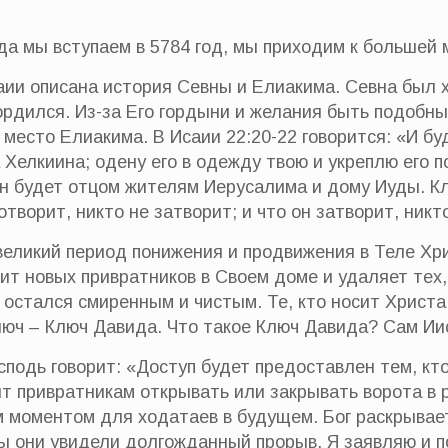
огда мы вступаем в 5784 год, мы приходим к большей
саии описана история Севны и Елиакима. Севна был
гордился. Из-за Его гордыни и желания быть подобны
 место Елиакима. В Исаии 22:20-22 говорится: «И бу
 Хелкиина; одену его в одежду твою и укреплю его 
 он будет отцом жителям Иерусалима и дому Иуды. К
 отворит, никто не затворит; и что он затворит, никт
великий период понижения и продвижения в Теле Хр
вит новых привратников в Своем доме и удаляет тех,
 остался смиренным и чистым. Те, кто носит Христа 
люч – Ключ Давида. Что такое Ключ Давида? Сам Ии
осподь говорит: «Доступ будет предоставлен тем, кт
т привратникам открывать или закрывать ворота в р
 моментом для ходатаев в будущем. Бог раскрывае
ы они увидели долгожданный прорыв. Я заявляю и п