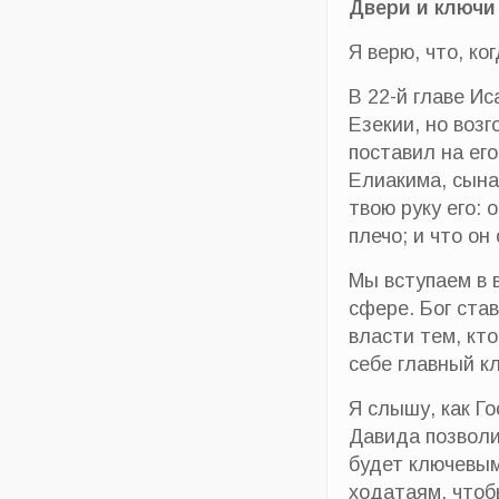
Двери и ключи
Я верю, что, к
В 22-й главе И
Езекии, но воз
поставил на его
Елиакима, сына
твою руку его:
плечо; и что он
Мы вступаем в 
сфере. Бог ста
власти тем, кто
себе главный к
Я слышу, как Г
Давида позволи
будет ключевым
ходатаям, чтоб