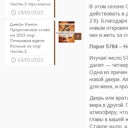
Часть 3: три ключа
В этом сезоне 
18/01/2022
действовать в 
2:6). Благодар
Джейн Хэмон:
новым откровен
Пророческое слово
них и жить за с
на 2022 год!
0
Открывая вдвое
Порог 5784 – 
больше за год!
Часть 2
Изучая число 5
16/01/2022
далет — четвер
Одна из причин
новой двери. А
для меня, и про
Дверь или врат
мира в другой. 
атмосферу, что
главы в вашей ж
Старое ушло, а