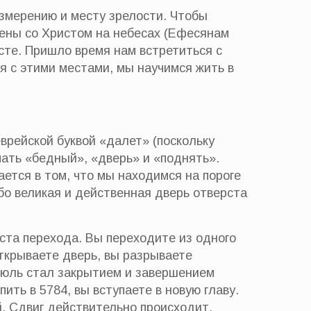
измерению и месту зрелости. Чтобы
жены со Христом на небесах (Ефесянам
исте. Пришло время нам встретиться с
я с этими местами, мы научимся жить в
врейской буквой «далет» (поскольку
чать «бедный», «дверь» и «поднять».
ается в том, что мы находимся на пороге
Ибо великая и действенная дверь отверста
ста перехода. Вы переходите из одного
открываете дверь, вы разрываете
июль стал закрытием и завершением
пить в 5784, вы вступаете в новую главу.
й. Сдвиг действительно происходит.