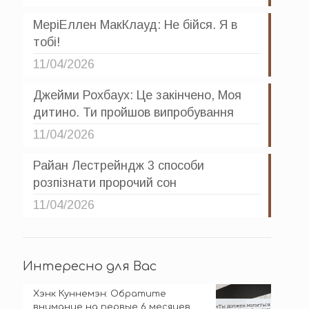
МеріЕллен МакКлауд: Не бійся. Я в
тобі!
11/04/2026
Джейми Рохбаух: Це закінчено, Моя
дитино. Ти пройшов випробування
11/04/2026
Райан Лестрейндж 3 способи
розпізнати пророчий сон
11/04/2026
Интересно для Вас
Хэнк Куннемэн: Обратите
внимание на первые 6 месяцев