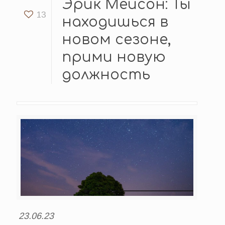
Эрик Мейсон: Ты
13
находишься в
новом сезоне,
прими новую
должность
23.06.23