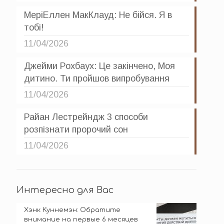
МеріЕллен МакКлауд: Не бійся. Я в
тобі!
11/04/2026
Джейми Рохбаух: Це закінчено, Моя
дитино. Ти пройшов випробування
11/04/2026
Райан Лестрейндж 3 способи
розпізнати пророчий сон
11/04/2026
Интересно для Вас
Хэнк Куннемэн: Обратите
внимание на первые 6 месяцев