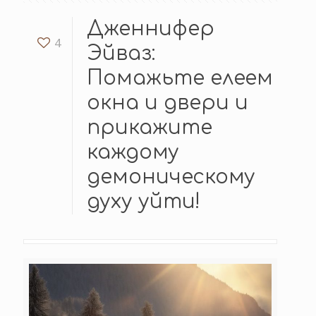
Дженнифер
4
Эйваз:
Помажьте елеем
окна и двери и
прикажите
каждому
демоническому
духу уйти!